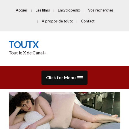
Accueil
Les films
Encyclopedix
Vos recherches
À propos de toutx
Contact
TOUTX
Tout le X de Canal+
Click for Menu