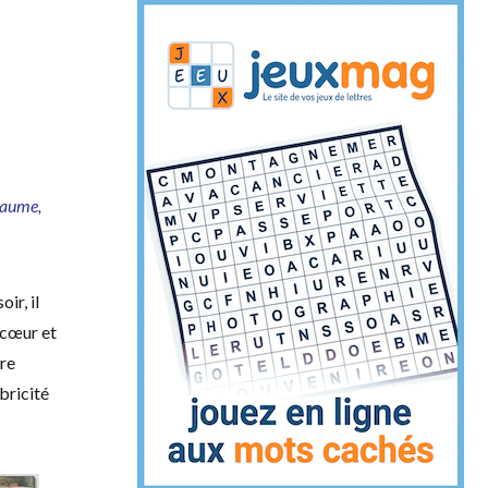
caume,
ir, il
n cœur et
tre
bricité