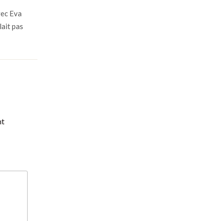
vec Eva
lait pas
nt