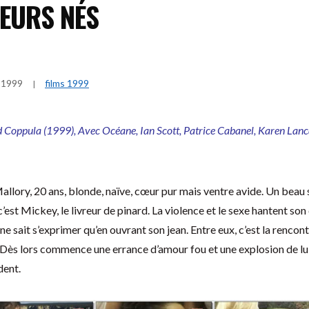
EURS NÉS
 1999
films 1999
d Coppula (1999), Avec Océane, Ian Scott, Patrice Cabanel, Karen Lan
 Mallory, 20 ans, blonde, naïve, cœur pur mais ventre avide. Un beau so
 c’est Mickey, le livreur de pinard. La violence et le sexe hantent so
l ne sait s’exprimer qu’en ouvrant son jean. Entre eux, c’est la rencon
 Dès lors commence une errance d’amour fou et une explosion de lu
dent.