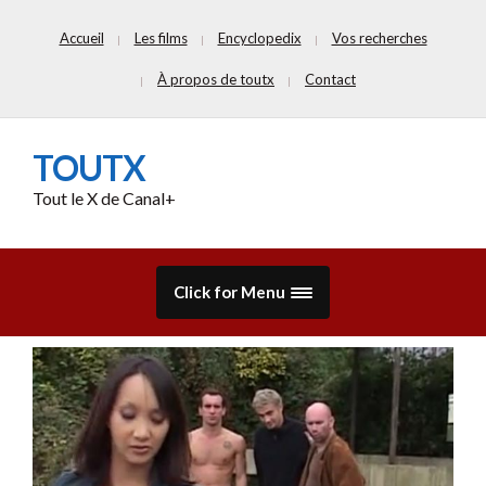
Accueil
Les films
Encyclopedix
Vos recherches
À propos de toutx
Contact
TOUTX
Tout le X de Canal+
Click for Menu