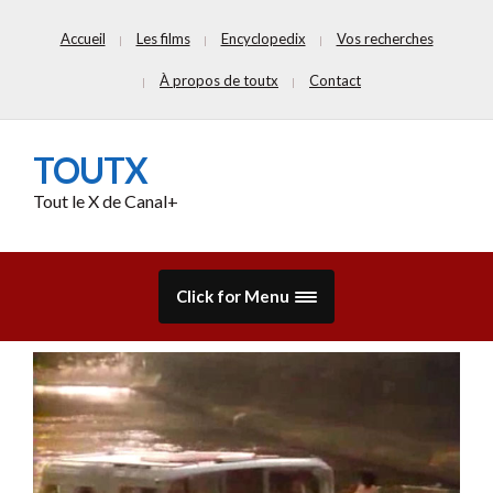
Accueil
Les films
Encyclopedix
Vos recherches
À propos de toutx
Contact
TOUTX
Tout le X de Canal+
Click for Menu