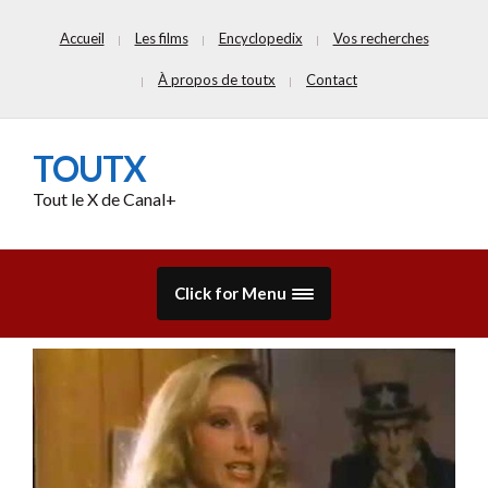
Accueil
Les films
Encyclopedix
Vos recherches
À propos de toutx
Contact
TOUTX
Tout le X de Canal+
Click for Menu